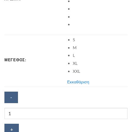
S
M
L
ΜΕΓΕΘΟΣ:
XL
XXL
Εκκαθάριση
Κοντομάνικη
βαμβακερή
μπλούζα
Athens