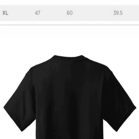
Fortnite fever μπλουζάκι
12,00
€