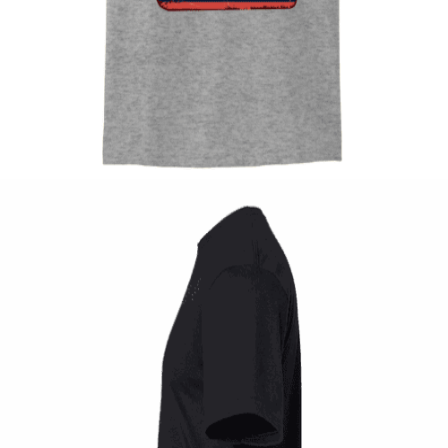
Quick View
UNISEX TSHIRT
Tshirt Cafe race Motorcycle
14,00
€