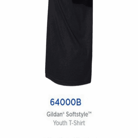
Quick View
UNISEX TSHIRT
Ανδρική μπλούζα Twin Pistons
14,00
€