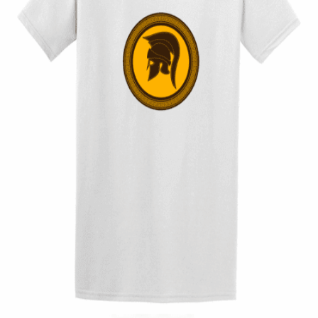
Quick View
UNISEX TSHIRT
Tshirt Spartan
14,00
€