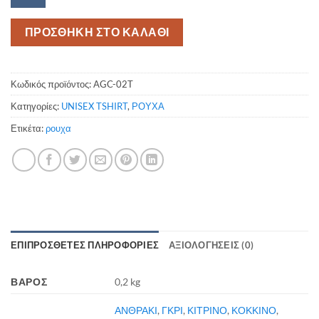
Greece
ποσότητα
ΠΡΟΣΘΗΚΗ ΣΤΟ ΚΑΛΑΘΙ
Κωδικός προϊόντος:
AGC-02T
Κατηγορίες:
UNISEX TSHIRT
,
ΡΟΥΧΑ
Ετικέτα:
ρουχα
ΕΠΙΠΡΌΣΘΕΤΕΣ ΠΛΗΡΟΦΟΡΊΕΣ
ΑΞΙΟΛΟΓΉΣΕΙΣ (0)
ΒΆΡΟΣ
0,2 kg
ΑΝΘΡΑΚΙ
,
ΓΚΡΙ
,
ΚΙΤΡΙΝΟ
,
ΚΟΚΚΙΝΟ
,