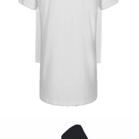
Quick View
UNISEX TSHIRT
Tshirt Greek Flag
14,00
€