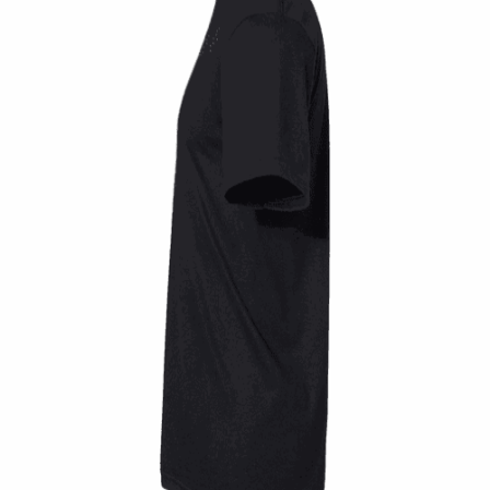
Quick View
UNISEX TSHIRT
Tshirt Rocksteady Gasoline