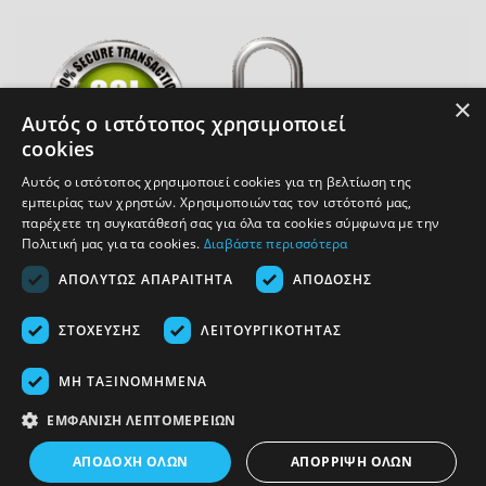
×
Αυτός ο ιστότοπος χρησιμοποιεί
cookies
Αυτός ο ιστότοπος χρησιμοποιεί cookies για τη βελτίωση της
εμπειρίας των χρηστών. Χρησιμοποιώντας τον ιστότοπό μας,
παρέχετε τη συγκατάθεσή σας για όλα τα cookies σύμφωνα με την
Πολιτική μας για τα cookies.
Διαβάστε περισσότερα
COPYRIGHT 2026 ACCESSOIRE.GR
ΑΠΟΛΎΤΩΣ ΑΠΑΡΑΊΤΗΤΑ
ΑΠΌΔΟΣΗΣ
ΥΠΑΝΑΧΏΡΗΣΗ ΑΓΟΡΆΣ
ΣΤΌΧΕΥΣΗΣ
ΛΕΙΤΟΥΡΓΙΚΌΤΗΤΑΣ
ΜΗ ΤΑΞΙΝΟΜΗΜΈΝΑ
ΕΜΦΆΝΙΣΗ ΛΕΠΤΟΜΕΡΕΙΏΝ
ΑΠΟΔΟΧΉ ΌΛΩΝ
ΑΠΌΡΡΙΨΗ ΌΛΩΝ