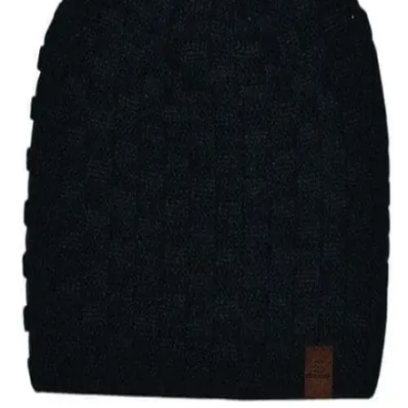
Quick View
Εξαντλημένο
ΑΝΔΡΙΚΑ ΣΚΟΥΦΙΑ
Σκουφί blocks exclusives
11,00
€