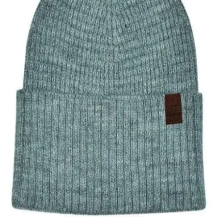
Quick View
Εξαντλημένο
ΑΝΔΡΙΚΑ ΣΚΟΥΦΙΑ
Ανδρικό σκουφί S exclusives
9,00
€