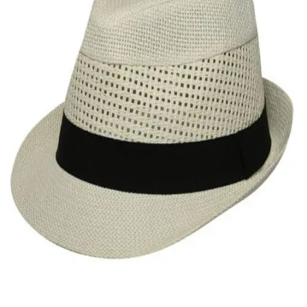
Quick View
Εξαντλημένο
ΑΝΔΡΙΚΑ
Τρυπητό καβουράκι Stamion
14,00
€