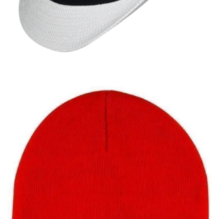
Quick View
Εξαντλημένο
ΑΝΔΡΙΚΑ ΚΑΠΕΛΑ
Καβουράκι Stamion Accessories
10,00
€