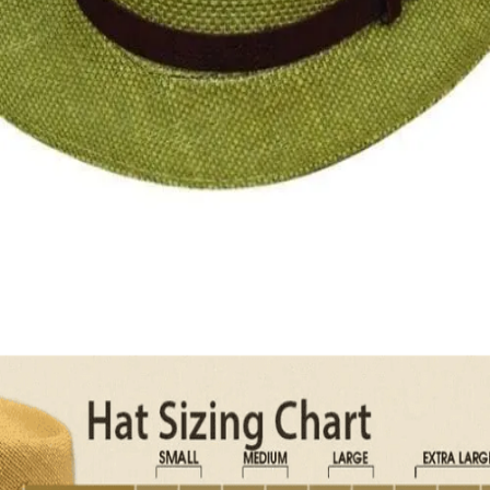
Quick View
Εξαντλημένο
ΑΝΔΡΙΚΑ ΚΑΠΕΛΑ
Fedora με δερμάτινο λουράκι
12,00
€