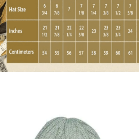
Quick View
Εξαντλημένο
ΑΝΔΡΙΚΑ
Χειροποίητη ψάθα Καουμπόι
9,00
€