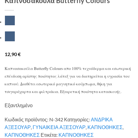
Καπνοσακούλα Butterfly Colours
12,90
€
Καπνοσακούλα Butterfly Colours απο 100% τεχνόδερμα και εσωτερική
επένδυση αρίστης ποιότητας λάτεξ για να διατηρείται η υγρασία του
καπνού. Διαθέτει εσωτερικό μαγνητικό κούμπωμα, θήκη για
τσιγαρόχαρτα και φιλτράκια. Εξαιρετική ποιότητα κατασκευής.
Εξαντλημένο
Κωδικός προϊόντος:
N-342
Κατηγορίες:
ΑΝΔΡΙΚΑ
ΑΞΕΣΟΥΑΡ
,
ΓΥΝΑΙΚΕΙΑ ΑΞΕΣΟΥΑΡ
,
ΚΑΠΝΟΘΗΚΕΣ
,
ΚΑΠΝΟΘΗΚΕΣ
Ετικέτα:
ΚΑΠΝΟΘΗΚΕΣ