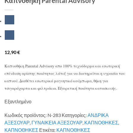
Καπνοθήκη Parental Advisory
12,90
€
Καπνοθήκη Parental Advisory απο 100% τεχνόδερμα και εσωτερική
επένδυση αρίστης ποιότητας λάτεξ για να διατηρείται η υγρασία του
καπνού. Διαθέτει εσωτερικό μαγνητικό κούμπωμα, θήκη για
τσιγαρόχαρτα και φιλτράκια. Εξαιρετική ποιότητα κατασκευής.
Εξαντλημένο
Κωδικός προϊόντος:
N-283
Κατηγορίες:
ΑΝΔΡΙΚΑ
ΑΞΕΣΟΥΑΡ
,
ΓΥΝΑΙΚΕΙΑ ΑΞΕΣΟΥΑΡ
,
ΚΑΠΝΟΘΗΚΕΣ
,
ΚΑΠΝΟΘΗΚΕΣ
Ετικέτα:
ΚΑΠΝΟΘΗΚΕΣ