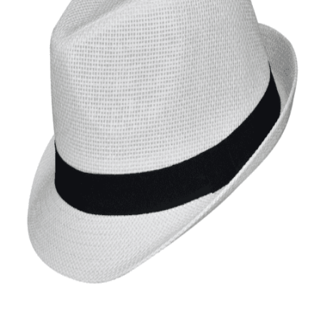
Quick View
Εξαντλημένο
ΑΝΔΡΙΚΑ ΚΑΠΕΛΑ
Καβουράκι Stamion Accessories
10,00
€