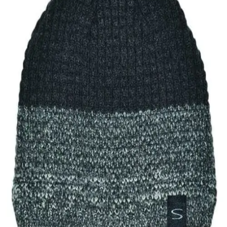
Quick View
Εξαντλημένο
ΑΝΔΡΙΚΑ ΣΚΟΥΦΙΑ
Ανδρικό σκουφί με ισοθερμική επένδυση Stamion