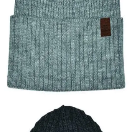
Quick View
Εξαντλημένο
ΑΝΔΡΙΚΑ ΣΚΟΥΦΙΑ
Ανδρικό σκουφί S exclusives
9,00
€