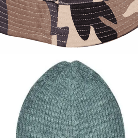
Quick View
Εξαντλημένο
ΑΝΔΡΙΚΑ ΚΑΠΕΛΑ
Κώνος καμουφλάζ Stamion
8,00
€