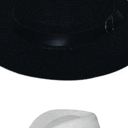
Quick View
Εξαντλημένο
ΑΝΔΡΙΚΑ ΚΑΠΕΛΑ
Fedora δίχτυ Stamion
13,00
€