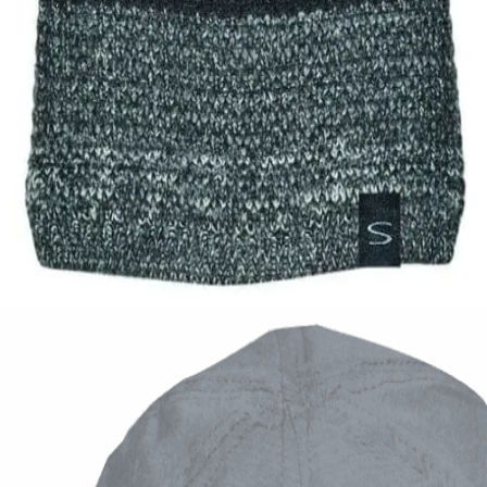
Quick View
Εξαντλημένο
ΑΝΔΡΙΚΑ ΣΚΟΥΦΙΑ
Ανδρικό σκουφί με ισοθερμική επένδυση Stamion
7,00
€