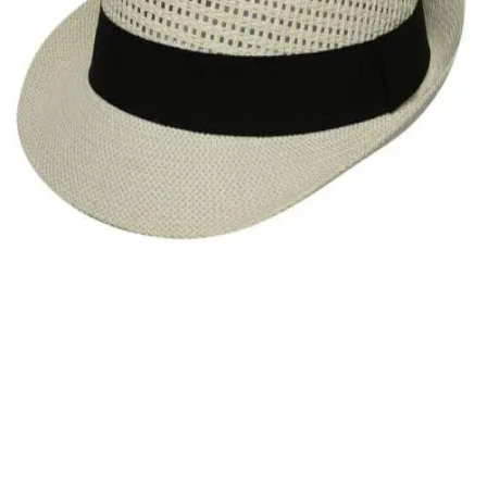
Quick View
Εξαντλημένο
ΑΝΔΡΙΚΑ
Τρυπητό καβουράκι Stamion
14,00
€