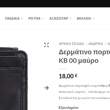
ΠΑΙΔΙΚΑ
ΡΟΥΧΑ
ΑΞΕΣΟΥΑΡ
BRANDS
ΑΡΧΙΚΉ ΣΕΛΊΔΑ
/
ΑΝΔΡΙΚΑ
/
Α
Δερμάτινο πορτο
KB 00 μαύρο
18,00
€
Δερμάτινο πορτοφόλι καρτοθήκη Bul
πιστωτικές κάρτες, επένδυση με τ
Συνοδεύεται με κουτί του κατασκευ
Εξαντλημένο