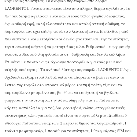
κορυφαίας ποιότητας. Το ανδρικό πορτοφόλι από δέρμα
LAORENTOU είναι κατασκευασμένο από πλήρες δέρμα αγελάδας. Το
πλήρες δέρμα αγελάδας είναι καλύτερος τύπος γνήσιου δέρματος,
έχει καθαρή υφή, καλή ελαστικότητα και απαλή απτική αίσθηση, το
πορτοφόλι μας έχει επίσης αυτά τα πλεονεκτήματα. Η επένδυση από
πολυεστέρα είναι μεταξένια και δεν θα γρατσουνίσει την ταυτότητα,
την πιστωτική κάρτα ή τα μετρητά σας κ.λπ. Ρυθμιστικό με φερμουάρ
υλικού, ανθεκτικό στη φθορά και στη διάβρωση και δεν θα κολλήσει.
Επιμένουμε πάντα να φτιάχνουμε πορτοφόλια για εσάς με υλικά
υψηλής ποιότητας ! Το ανδρικό δίπτυχο πορτοφόλι LAORENTOU έχει
σχεδιαστεί εξαιρετικά λεπτό, ώστε να μπορείτε να βάλετε αυτό το
λεπτό πορτοφόλι στο μπροστινό μέρος τσέπη ή τσέπη τζιν και το
πορτοφόλι να μπορεί να σας βοηθήσει να εισάγετε ή να βγάλετε
γρήγορα την ταυτότητα, την άδεια οδήγησης και τις πιστωτικές
κάρτες, κατάλληλα για ταξίδια, ραντεβού, ψώνια, επαγγελματικές
συναντήσεις κ.λπ. για εσάς, αυτό είναι το πορτοφόλι μας. Διαθέτει 5
υποδοχές πιστωτικών καρτών, 2 μεγάλες θήκες για λογαριασμούς, 1
τσάντα με φερμουάρ, 1 παράθυρο ταυτότητας, 1 θήκη κάρτας SIM και