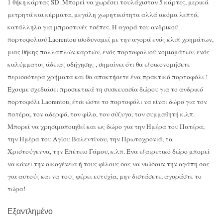
1 θήκη κάρτας SD. Μπορεί να χωρέσει τουλάχιστον 5 κάρτες, μερικά
μετρητά και κέρματα, μεγάλη χωρητικότητα αλλά ακόμα λεπτό,
κατάλληλο για μπροστινές τσέπες. Η αγορά του ανδρικού
πορτοφολιού Laorentou ισοδυναμεί με την αγορά ενός κλιπ χρημάτων,
μιας θήκης πολλαπλών καρτών, ενός πορτοφολιού νομισμάτων, ενός
καλύμματος άδειας οδήγησης , σημαίνει ότι θα εξοικονομήσετε
περισσότερα χρήματα και θα αποκτήσετε ένα πρακτικό πορτοφόλι !
Έχουμε σχεδιάσει προσεκτικά τη συσκευασία δώρου για το ανδρικό
πορτοφόλι Laorentou, έτσι ώστε το πορτοφόλι να είναι δώρο για τον
πατέρα, τον αδερφό, τον φίλο, τον σύζυγο, τον συμμαθητή κ.λπ.
Μπορεί να χρησιμοποιηθεί και ως δώρο για την Ημέρα του Πατέρα,
την Ημέρα του Αγίου Βαλεντίνου, την Πρωτοχρονιά, τα
Χριστούγεννα, την Επέτειο Γάμου, κ.λπ. Ένα εξαιρετικό δώρο μπορεί
να κάνει την οικογένεια ή τους φίλους σας να νιώσουν την αγάπη σας
για αυτούς και να τους φέρει ευτυχία, μην διστάσετε, αγοράστε το
τώρα!
Εξαντλημένο