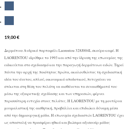
19,00
€
Δερμάτινο Ανδρικό πορτοφόλι Laorentou 328J004L σκούρο καφέ. Η
LAORENTOU ιδρύθηκε το 1993 και από την ίδρυση της επωνυμίας της
ειδικεύεται στο σχεδιασμό και την παραγωγή δερμάτινων ειδών. Τηρεί
πάντα την αρχή της ποιότητας πρώτα, ακολουθώντας τη σχεδιαστική
ιδέα του άνετου, απλού, οικονομικά αποδοτικού, πετυχαίνει να
στέκεται στη θέση του πελάτη να αισθάνεται τα συναισθήματά του
μέσω της εξαιρετικής σχεδίασης και των υπηρεσιών, φέρνει
περισσότερη ευτυχία στους πελάτες. Η LAORENTOU με τη μοντέρνα
μινιμαλιστική της αισθητική, προβάλλει και επιδιώκει δύναμη μέσα
από την δημιουργική μόδα. Η επωνυμία σχεδιαστών LAORENTOU έχει
ως αποστολή να προσφέρει ηθικά και βιώσιμα αξεσουάρ μόδας