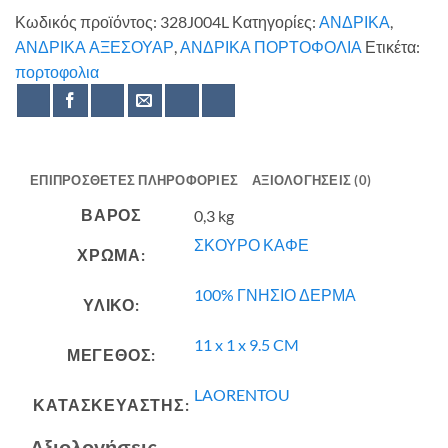
Κωδικός προϊόντος:
328J004L
Κατηγορίες:
ΑΝΔΡΙΚΑ
,
ΑΝΔΡΙΚΑ ΑΞΕΣΟΥΑΡ
,
ΑΝΔΡΙΚΑ ΠΟΡΤΟΦΟΛΙΑ
Ετικέτα:
πορτοφολια
ΕΠΙΠΡΌΣΘΕΤΕΣ ΠΛΗΡΟΦΟΡΊΕΣ
ΑΞΙΟΛΟΓΉΣΕΙΣ (0)
ΒΆΡΟΣ
0,3 kg
ΣΚΟΥΡΟ ΚΑΦΕ
ΧΡΩΜΑ:
100% ΓΝΗΣΙΟ ΔΕΡΜΑ
ΥΛΙΚΟ:
11 x 1 x 9.5 CM
ΜΕΓΕΘΟΣ:
LAORENTOU
ΚΑΤΑΣΚΕΥΑΣΤΗΣ:
Αξιολογήσεις