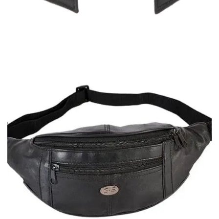
Μικρό πορτοφόλι Lavor 1-3308
17,00
€