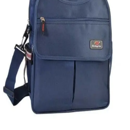
Quick View
Εξαντλημένο
ΑΝΔΡΙΚΕΣ ΤΣΑΝΤΕΣ LAPTOP
Τσάντα με θήκη Tablet
15,00
€