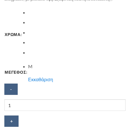
ΧΡΩΜΑ:
M
ΜΕΓΕΘΟΣ:
Εκκαθάριση
Γυναικείο
γάντι
αφής
Stamion
ποσότητα