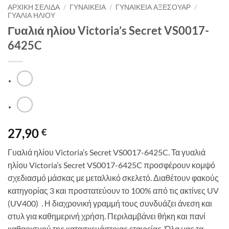
ΑΡΧΙΚΉ ΣΕΛΊΔΑ
/
ΓΥΝΑΙΚΕΙΑ
/
ΓΥΝΑΙΚΕΙΑ ΑΞΕΣΟΥΑΡ
/
ΓΥΑΛΙΑ ΗΛΙΟΥ
Γυαλιά ηλίου Victoria’s Secret VS0017-
6425C
27,90
€
Γυαλιά ηλίου Victoria’s Secret VS0017-6425C. Τα γυαλιά
ηλίου Victoria’s Secret VS0017-6425C προσφέρουν κομψό
σχεδιασμό μάσκας με μεταλλικό σκελετό. Διαθέτουν φακούς
κατηγορίας 3 και προστατεύουν το 100% από τις ακτίνες UV
(UV400) . Η διαχρονική γραμμή τους συνδυάζει άνεση και
στυλ για καθημερινή χρήση. Περιλαμβάνει θήκη και πανί
καθαρισμού της κατασκευάστριας εταιρείας. Όλα μας τα