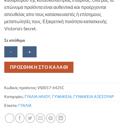
επώνυμα προϊόντα είναι αυθεντικά και προέρχονται
απευθείας απο τους κατασκευαστές ή επίσημους
μεταπωλητές τους. Εξαιρετική ποιότητα κατασκευής
Victoria’s Secret.
Σε απόθεμα
Γυαλιά
ΠΡΟΣΘΗΚΗ ΣΤΟ ΚΑΛΑΘΙ
ηλίου
Victoria's
Secret
Κωδικός προϊόντος:
VS0017-6425C
VS0017-
Κατηγορίες:
ΓΥΑΛΙΑ ΗΛΙΟΥ
,
ΓΥΝΑΙΚΕΙΑ
,
ΓΥΝΑΙΚΕΙΑ ΑΞΕΣΟΥΑΡ
6425C
ποσότητα
Ετικέτα:
ΓΥΑΛΙΑ