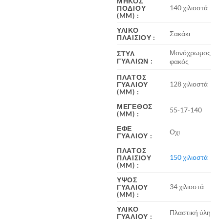
ΜΉΚΟΣ
140 χιλιοστά
ΠΟΔΙΟΎ
(MM)
:
ΥΛΙΚΌ
Σακάκι
ΠΛΑΙΣΊΟΥ
:
Μονόχρωμος
ΣΤΥΛ
ΓΥΑΛΙΏΝ
:
φακός
ΠΛΆΤΟΣ
128 χιλιοστά
ΓΥΑΛΙΟΎ
(MM)
:
ΜΈΓΕΘΟΣ
55-17-140
(MM)
:
ΕΦΈ
Οχι
ΓΥΑΛΙΟΎ
:
ΠΛΆΤΟΣ
150 χιλιοστά
ΠΛΑΙΣΊΟΥ
(MM)
:
ΎΨΟΣ
34 χιλιοστά
ΓΥΑΛΙΟΎ
(MM)
:
ΥΛΙΚΌ
Πλαστική ύλη
ΓΥΑΛΙΟΎ
: