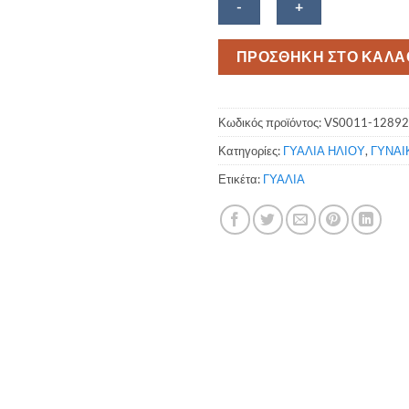
Γυαλιά
ΠΡΟΣΘΗΚΗ ΣΤΟ ΚΑΛΑ
ηλίου
Victoria's
Secret
Κωδικός προϊόντος:
VS0011-12892
VS0011-
Κατηγορίες:
ΓΥΑΛΙΑ ΗΛΙΟΥ
,
ΓΥΝΑΙ
12892
ποσότητα
Ετικέτα:
ΓΥΑΛΙΑ