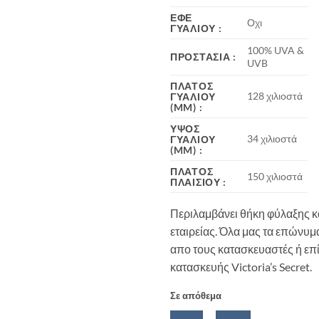
ΕΦΈ
Οχι
ΓΥΑΛΙΟΎ
:
100% UVA &
ΠΡΟΣΤΑΣΊΑ
:
UVB
ΠΛΆΤΟΣ
128 χιλιοστά
ΓΥΑΛΙΟΎ
(MM)
:
ΎΨΟΣ
34 χιλιοστά
ΓΥΑΛΙΟΎ
(MM)
:
ΠΛΆΤΟΣ
150 χιλιοστά
ΠΛΑΙΣΊΟΥ
:
Περιλαμβάνει θήκη φύλαξης κ
εταιρείας. Όλα μας τα επώνυμ
απο τους κατασκευαστές ή επ
κατασκευής Victoria’s Secret.
Σε απόθεμα