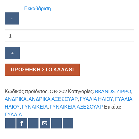
Εκκαθάριση
Γυαλί
ηλίου
ZIPPO
OB-
202
ποσότητα
ΠΡΟΣΘΗΚΗ ΣΤΟ ΚΑΛΑΘΙ
Κωδικός προϊόντος:
OB-202
Κατηγορίες:
BRANDS
,
ZIPPO
,
ΑΝΔΡΙΚΑ
,
ΑΝΔΡΙΚΑ ΑΞΕΣΟΥΑΡ
,
ΓΥΑΛΙΑ ΗΛΙΟΥ
,
ΓΥΑΛΙΑ
ΗΛΙΟΥ
,
ΓΥΝΑΙΚΕΙΑ
,
ΓΥΝΑΙΚΕΙΑ ΑΞΕΣΟΥΑΡ
Ετικέτα:
ΓΥΑΛΙΑ