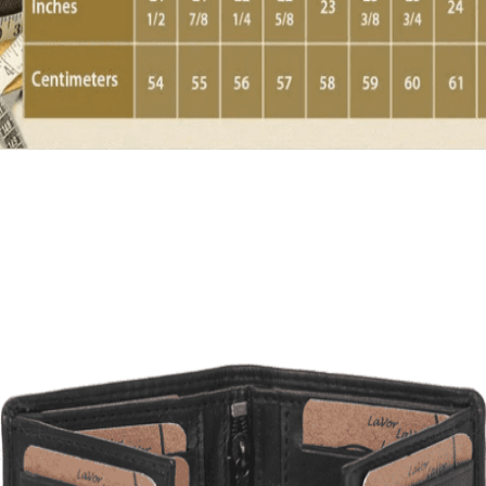
Quick View
Εξαντλημένο
ΑΝΔΡΙΚΑ
Χειροποίητη ψάθα Καουμπόι
9,00
€