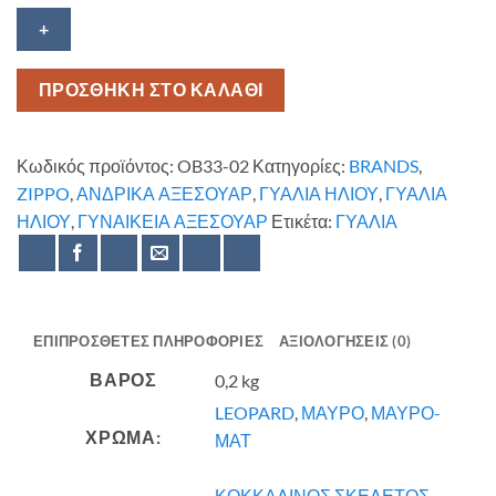
Polarized
ZIPPO
OB33-
02
ΠΡΟΣΘΗΚΗ ΣΤΟ ΚΑΛΑΘΙ
ποσότητα
Κωδικός προϊόντος:
OB33-02
Κατηγορίες:
BRANDS
,
ZIPPO
,
ΑΝΔΡΙΚΑ ΑΞΕΣΟΥΑΡ
,
ΓΥΑΛΙΑ ΗΛΙΟΥ
,
ΓΥΑΛΙΑ
ΗΛΙΟΥ
,
ΓΥΝΑΙΚΕΙΑ ΑΞΕΣΟΥΑΡ
Ετικέτα:
ΓΥΑΛΙΑ
ΕΠΙΠΡΌΣΘΕΤΕΣ ΠΛΗΡΟΦΟΡΊΕΣ
ΑΞΙΟΛΟΓΉΣΕΙΣ (0)
ΒΆΡΟΣ
0,2 kg
LEOPARD
,
ΜΑΥΡΟ
,
ΜΑΥΡΟ-
ΧΡΩΜΑ:
ΜΑΤ
ΚΟΚΚΑΛΙΝΟΣ ΣΚΕΛΕΤΟΣ