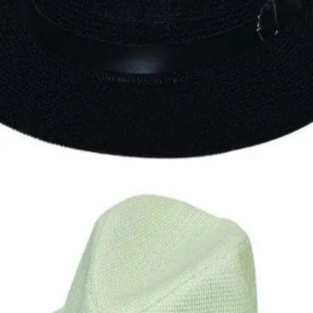
Quick View
Εξαντλημένο
ΑΝΔΡΙΚΑ ΚΑΠΕΛΑ
Fedora δίχτυ Stamion
13,00
€