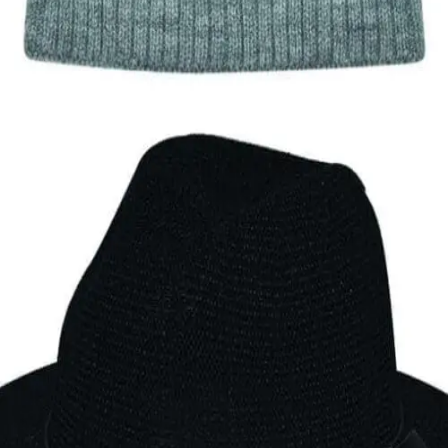
Ανδρικό σκουφί S exclusives
9,00
€