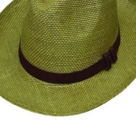
Quick View
Εξαντλημένο
ΑΝΔΡΙΚΑ ΚΑΠΕΛΑ
Fedora με δερμάτινο λουράκι
12,00
€