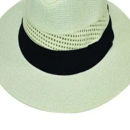
Quick View
Εξαντλημένο
ΑΝΔΡΙΚΑ ΚΑΠΕΛΑ
Fedora με τρυπητό σχέδιο Stamion
12,00
€