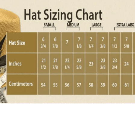
Quick View
Εξαντλημένο
ΑΝΔΡΙΚΑ
Χειροποίητη ψάθα Καουμπόι
9,00
€