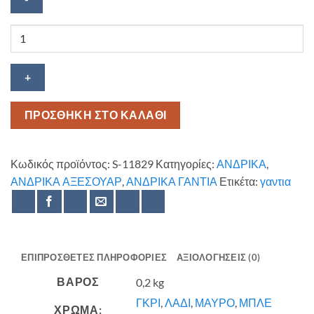
Γάντια
μάτζικ
Stamion
accessories
ποσότητα
ΠΡΟΣΘΗΚΗ ΣΤΟ ΚΑΛΑΘΙ
Κωδικός προϊόντος:
S-11829
Κατηγορίες:
ΑΝΔΡΙΚΑ
,
ΑΝΔΡΙΚΑ ΑΞΕΣΟΥΑΡ
,
ΑΝΔΡΙΚΑ ΓΑΝΤΙΑ
Ετικέτα:
γαντια
ΕΠΙΠΡΌΣΘΕΤΕΣ ΠΛΗΡΟΦΟΡΊΕΣ
ΑΞΙΟΛΟΓΉΣΕΙΣ (0)
ΒΆΡΟΣ
0,2 kg
ΓΚΡΙ
,
ΛΑΔΙ
,
ΜΑΥΡΟ
,
ΜΠΛΕ
ΧΡΩΜΑ: