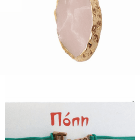
Quick View
Εξαντλημένο
ΑΞΕΣΟΥΑΡ
Μενταγιόν με οβάλ πέτρα πάστα
4,00
€