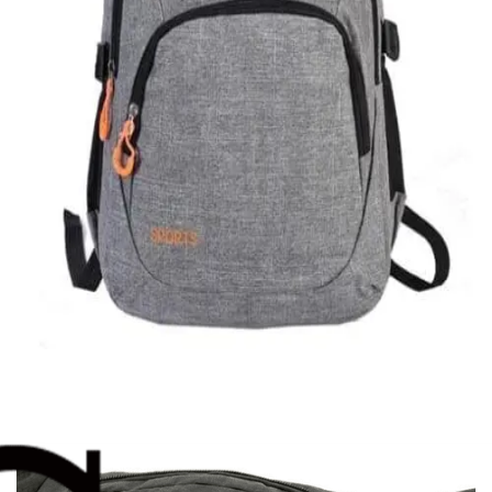
Quick View
Εξαντλημένο
ΑΝΔΡΙΚΑ
Υφασμάτινη τσάντα πλάτης Sport
18,00
€