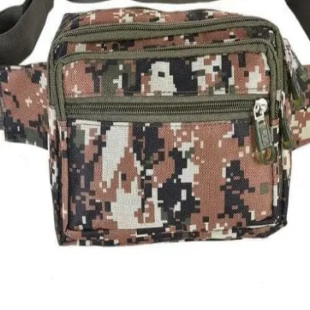
Quick View
Εξαντλημένο
ΑΝΔΡΙΚΑ ΤΣΑΝΤΑΚΙΑ ΜΕΣΗΣ
Τσαντάκι μέσης Sport
7,00
€