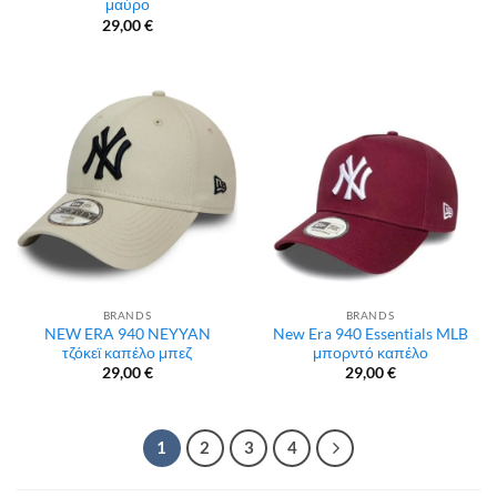
μαύρο
29,00
€
BRANDS
BRANDS
NEW ERA 940 NEYYAN
New Era 940 Essentials MLB
τζόκεϊ καπέλο μπεζ
μπορντό καπέλο
29,00
€
29,00
€
1
2
3
4