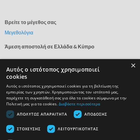
Βρείτε το μέγεθος σας
Μεγεθολόγια
Άμεση αποστολή σε Ελλάδα & Κύπρο
×
ΑΣΦΑΛΕΙΑ ΣΥΝΑΛΛΑΓΩΝ
Αυτός ο ιστότοπος χρησιμοποιεί
cookies
Αυτός ο ιστότοπος χρησιμοποιεί cookies για τη βελτίωση της
εμπειρίας των χρηστών. Χρησιμοποιώντας τον ιστότοπό μας,
παρέχετε τη συγκατάθεσή σας για όλα τα cookies σύμφωνα με την
Πολιτική μας για τα cookies.
Διαβάστε περισσότερα
ΑΠΟΛΎΤΩΣ ΑΠΑΡΑΊΤΗΤΑ
ΑΠΌΔΟΣΗΣ
ΣΤΌΧΕΥΣΗΣ
ΛΕΙΤΟΥΡΓΙΚΌΤΗΤΑΣ